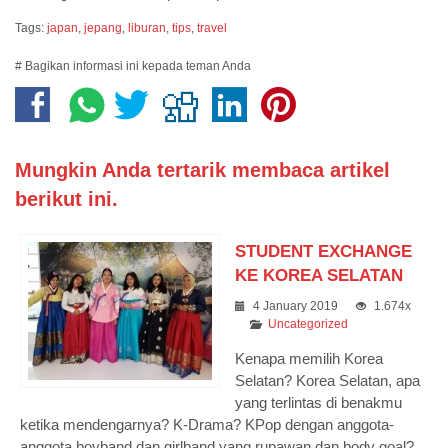
Tags:
japan
,
jepang
,
liburan
,
tips
,
travel
# Bagikan informasi ini kepada teman Anda
Mungkin Anda tertarik membaca artikel
berikut ini.
STUDENT EXCHANGE
KE KOREA SELATAN
4 January 2019
1.674x
Uncategorized
Kenapa memilih Korea
Selatan? Korea Selatan, apa
yang terlintas di benakmu
ketika mendengarnya? K-Drama? KPop dengan anggota-
anggota boyband dan girlband yang rupawan dan body goal?