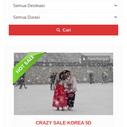
Cari
ngan
Penerbangan
...
CRAZY SALE KOREA 5D
6D