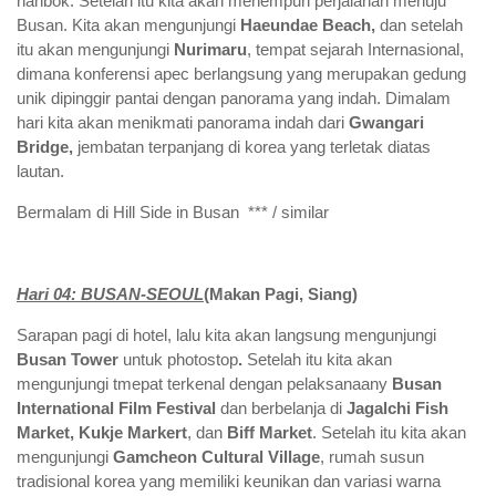
hanbok. Setelah itu kita akan menempuh perjalanan menuju
Busan. Kita akan mengunjungi
Haeundae Beach,
dan setelah
itu akan mengunjungi
Nurimaru
, tempat sejarah Internasional,
dimana konferensi apec berlangsung yang merupakan gedung
unik dipinggir pantai dengan panorama yang indah. Dimalam
hari kita akan menikmati panorama indah dari
Gwangari
Bridge,
jembatan terpanjang di korea yang terletak diatas
lautan.
Bermalam di Hill Side in Busan *** / similar
Hari 0
4
:
BUSAN-SEOUL
(Makan Pagi,
Siang
)
Sarapan pagi di hotel, lalu kita akan langsung mengunjungi
Busan Tower
untuk photostop
.
Setelah itu kita akan
mengunjungi tmepat terkenal dengan pelaksanaany
Busan
International Film Festival
dan berbelanja di
Jagalchi Fish
Market, Kukje Markert
, dan
Biff Market
. Setelah itu kita akan
mengunjungi
Gamcheon Cultural Village
, rumah susun
tradisional korea yang memiliki keunikan dan variasi warna