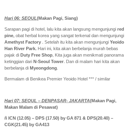
Hari 0
6
:
SEOUL
(Makan Pagi,
Siang
)
Sarapan pagi di hotel, lalu kita akan langsung mengunjungi
red
pine,
obat herbal korea yang sangat terkenal dan mengunjungi
Amethyst Factory
. Setelah itu kita akan mengunjungi
Yeoido
Han River Park.
Hari ini, kita akan berbelanja murah bebas
pajak di
Duty Free Shop
, Kita juga akan menikmati panorama
ketinggian dari
N-Seoul Tower
. Dan di malam hari kita akan
berbelanja di
Myeongdong
.
Bermalam di Benikea Premier Yeoido Hotel *** / similar
Hari 0
7
: SEOUL – DENPASAR-
JAKARTA
(Makan Pagi,
Makan Malam di Pesawat)
ñ
ICN (
12.05
) – DPS (
17
.
50
) by
GA 871 & DPS(20.40) –
CGK(21.45) by GA413