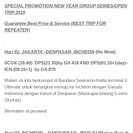
SPECIAL PROMOTION NEW YEAR GROUP SERIES/OPEN
TRIP 2019
Guarantee Best Price & Service (BEST TRIP FOR
REPEATER)
Hari 01:
JAKARTA –DENPASAR-
INCHEON
(
No Meal
)
ñ
CGK (18
.40
)
- DPS(21.35)by GA 418 AND
DPS(01.10+1day)
–
ICN (09.
15
+1)
by GA 870
Malam ini kita berkumpul di Bandara Soekarno-Hatta terminal 3
Ultimate untuk berangkat menuju ke Incheon dengan Garuda
Indonesia dengan transit di Denpasar (Maskapai bintang 5 versi
Skytrax)
Bermalam di
pesawat
Hari
02
:
INCHEON -
DAEDUNSAN- JEONJU
(Makan Pagi di