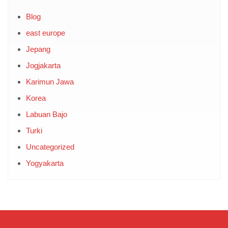
Blog
east europe
Jepang
Jogjakarta
Karimun Jawa
Korea
Labuan Bajo
Turki
Uncategorized
Yogyakarta