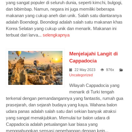
yang sangat populer di seluruh dunia, seperti kimchi, bulgogi,
dan bibimbap. Namun, negara ini juga memiliki beberapa
makanan yang cukup aneh dan unik. Salah satu diantaranya
adalah Boendegi. Beondegi adalah salah satu makanan khas
Korea Selatan yang cukup unik dan menarik. Makanan ini
terbuat dari larva...
selengkapnya
Menjelajahi Langit di
Cappadocia
22 May 2023
976x
Uncategorized
Wilayah Cappadocia yang
menarik di Turki tengah
terkenal dengan pemandangannya yang fantastis, rumah gua
prasejarah, dan sejarah budaya yang kaya. Wahana balon
udara panas adalah salah satu dari sekian banyak atraksi
yang sangat menakjubkan. Memulai tur balon udara di
Cappadocia adalah petualangan luar biasa yang
menggabungkan sensasi penerbangan dengan kein...