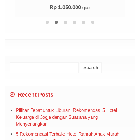
Rp 1.050.000
/ pax
Search
for:
Recent Posts
Pilihan Tepat untuk Liburan: Rekomendasi 5 Hotel
Keluarga di Jogja dengan Suasana yang
Menyenangkan
5 Rekomendasi Terbaik: Hotel Ramah Anak Murah