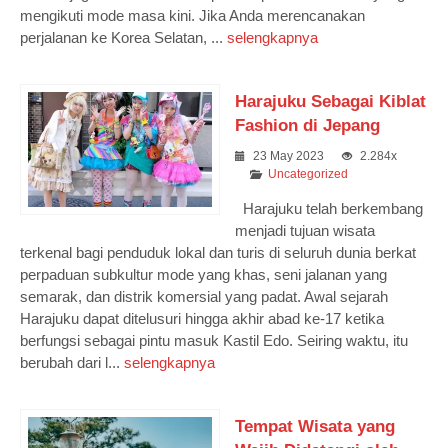
mengikuti mode masa kini. Jika Anda merencanakan
perjalanan ke Korea Selatan, ...
selengkapnya
Harajuku Sebagai Kiblat
Fashion di Jepang
23 May 2023
2.284x
Uncategorized
Harajuku telah berkembang
menjadi tujuan wisata
terkenal bagi penduduk lokal dan turis di seluruh dunia berkat
perpaduan subkultur mode yang khas, seni jalanan yang
semarak, dan distrik komersial yang padat. Awal sejarah
Harajuku dapat ditelusuri hingga akhir abad ke-17 ketika
berfungsi sebagai pintu masuk Kastil Edo. Seiring waktu, itu
berubah dari l...
selengkapnya
Tempat Wisata yang