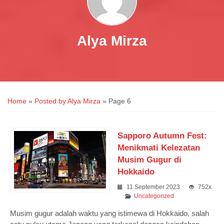
Alya Mirza
Home
»
Posted by Alya Mirza
»
Page 6
Sapporo Autumn Fest:
Menikmati Kelezatan
Musim Gugur di
Hokkaido
11 September 2023
752x
Uncategorized
Musim gugur adalah waktu yang istimewa di Hokkaido, salah