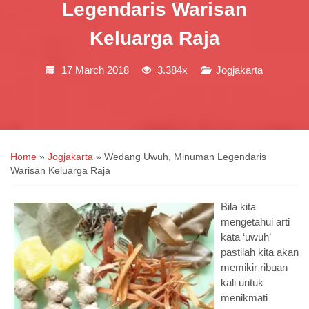
Legendaris Warisan
Keluarga Raja
17 March 2018
3.384x
Jogjakarta
Home
»
Jogjakarta
»
Wedang Uwuh, Minuman Legendaris
Warisan Keluarga Raja
Bila kita
mengetahui arti
kata ‘uwuh’
pastilah kita akan
memikir ribuan
kali untuk
menikmati