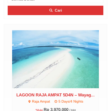
Cari
ngan
LAGOON RAJA AMPAT 5D4N – Wayag...
Raja Ampat
5 Days/4 Nights
..
Rp 3.970.000
/ pax
*Mulai