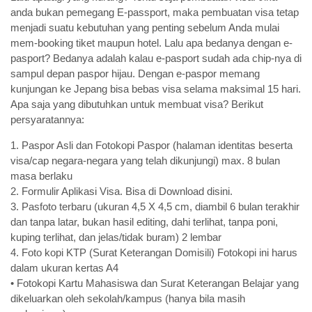
anda bukan pemegang E-passport, maka pembuatan visa tetap
menjadi suatu kebutuhan yang penting sebelum Anda mulai
mem-booking tiket maupun hotel. Lalu apa bedanya dengan e-
pasport? Bedanya adalah kalau e-pasport sudah ada chip-nya di
sampul depan paspor hijau. Dengan e-paspor memang
kunjungan ke Jepang bisa bebas visa selama maksimal 15 hari.
Apa saja yang dibutuhkan untuk membuat visa? Berikut
persyaratannya:
1. Paspor Asli dan Fotokopi Paspor (halaman identitas beserta
visa/cap negara-negara yang telah dikunjungi) max. 8 bulan
masa berlaku
2. Formulir Aplikasi Visa. Bisa di Download disini.
3. Pasfoto terbaru (ukuran 4,5 X 4,5 cm, diambil 6 bulan terakhir
dan tanpa latar, bukan hasil editing, dahi terlihat, tanpa poni,
kuping terlihat, dan jelas/tidak buram) 2 lembar
4. Foto kopi KTP (Surat Keterangan Domisili) Fotokopi ini harus
dalam ukuran kertas A4
• Fotokopi Kartu Mahasiswa dan Surat Keterangan Belajar yang
dikeluarkan oleh sekolah/kampus (hanya bila masih