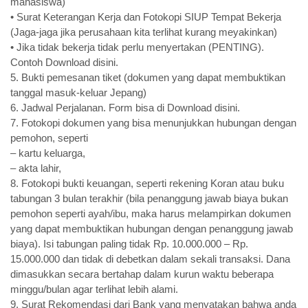
mahasiswa)
• Surat Keterangan Kerja dan Fotokopi SIUP Tempat Bekerja
(Jaga-jaga jika perusahaan kita terlihat kurang meyakinkan)
• Jika tidak bekerja tidak perlu menyertakan (PENTING).
Contoh Download disini.
5. Bukti pemesanan tiket (dokumen yang dapat membuktikan
tanggal masuk-keluar Jepang)
6. Jadwal Perjalanan. Form bisa di Download disini.
7. Fotokopi dokumen yang bisa menunjukkan hubungan dengan
pemohon, seperti
– kartu keluarga,
– akta lahir,
8. Fotokopi bukti keuangan, seperti rekening Koran atau buku
tabungan 3 bulan terakhir (bila penanggung jawab biaya bukan
pemohon seperti ayah/ibu, maka harus melampirkan dokumen
yang dapat membuktikan hubungan dengan penanggung jawab
biaya). Isi tabungan paling tidak Rp. 10.000.000 – Rp.
15.000.000 dan tidak di debetkan dalam sekali transaksi. Dana
dimasukkan secara bertahap dalam kurun waktu beberapa
minggu/bulan agar terlihat lebih alami.
9. Surat Rekomendasi dari Bank yang menyatakan bahwa anda