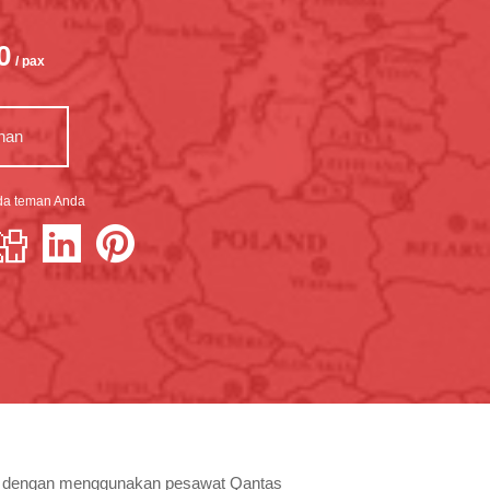
0
/ pax
nan
ada teman Anda
nd, dengan menggunakan pesawat Qantas