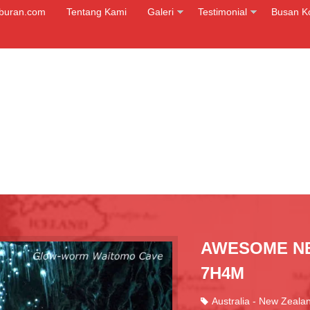
iburan.com
Tentang Kami
Galeri
Testimonial
Busan K
AWESOME NEW
7H4M
Australia - New Zeala