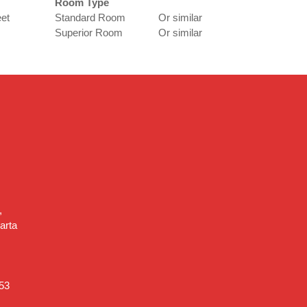
Room Type
eet
Standard Room
Or similar
Superior Room
Or similar
,
arta
53