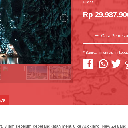
Flight
Rp 29.987.90
Cara Pemesa
# Bagikan informasi ini kep
nya
rport, 3 jam sebelum keberangkatan menuju ke Auckland, New Zeala