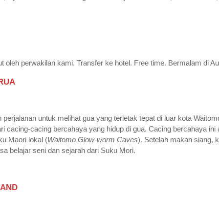
put oleh perwakilan kami. Transfer ke hotel. Free time. Bermalam di A
RUA
n perjalanan untuk melihat gua yang terletak tepat di luar kota Wai
ari cacing-cacing bercahaya yang hidup di gua. Cacing bercahaya in
u Maori lokal (
Waitomo Glow-worm Caves
). Setelah makan siang, k
sa belajar seni dan sejarah dari Suku Mori.
LAND