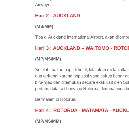
Airways.
Hari 2
:
AUCKLAND
(
MS/MM
)
Tiba di Auckland International Airport, akan dijem
Hari
3 :
AUCKLAND – WAITOMO - ROTO
(MP/MS/MM)
Setelah makan pagi di hotel, kita akan melanjutka
gua terkenal karena populasi yang cukup besar d
biru-hijau dan ditemukan secara eksklusif oleh Suk
pertama kita setibanya di Rotorua, dimana anda bi
Bermalam di Rotorua.
Hari 4 : ROTORUA
-
MATAMATA
-
A
UCK
(MP/MS/MM)