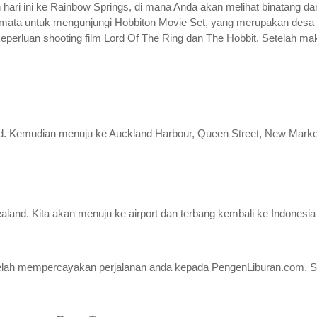
n hari ini ke Rainbow Springs, di mana Anda akan melihat binatang 
mata untuk mengunjungi Hobbiton Movie Set, yang merupakan desa te
keperluan shooting film Lord Of The Ring dan The Hobbit. Setelah m
land. Kemudian menuju ke Auckland Harbour, Queen Street, New Mark
w Zealand. Kita akan menuju ke airport dan terbang kembali ke Indo
 telah mempercayakan perjalanan anda kepada PengenLiburan.com. S