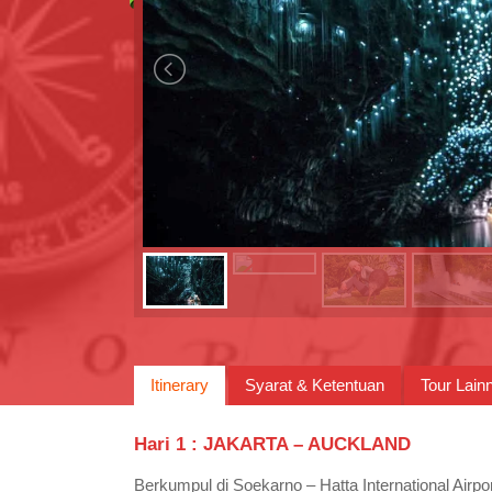
Itinerary
Syarat & Ketentuan
Tour Lain
Hari
1
:
JAKARTA – AUCKLAND
Berkumpul di Soekarno – Hatta International Ai