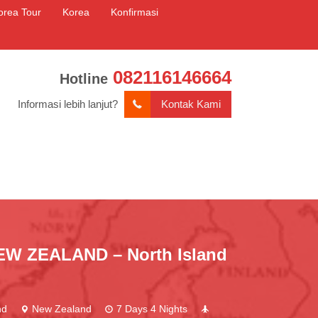
orea Tour
Korea
Konfirmasi
082116146664
Hotline
Informasi lebih lanjut?
Kontak Kami
 ZEALAND – North Island
nd
New Zealand
7 Days 4 Nights