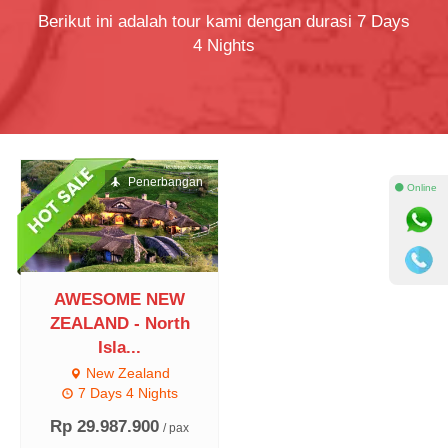
Berikut ini adalah tour kami dengan durasi 7 Days
4 Nights
Penerbangan
⚫ Online
AWESOME NEW
ZEALAND - North
Isla...
New Zealand
7 Days 4 Nights
Rp 29.987.900
/ pax