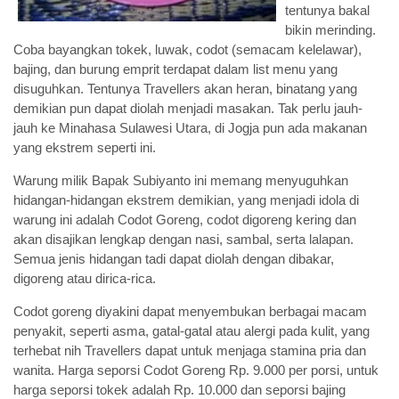
tentunya bakal
bikin merinding.
Coba bayangkan tokek, luwak, codot (semacam kelelawar),
bajing, dan burung emprit terdapat dalam list menu yang
disuguhkan. Tentunya Travellers akan heran, binatang yang
demikian pun dapat diolah menjadi masakan. Tak perlu jauh-
jauh ke Minahasa Sulawesi Utara, di Jogja pun ada makanan
yang ekstrem seperti ini.
Warung milik Bapak Subiyanto ini memang menyuguhkan
hidangan-hidangan ekstrem demikian, yang menjadi idola di
warung ini adalah Codot Goreng, codot digoreng kering dan
akan disajikan lengkap dengan nasi, sambal, serta lalapan.
Semua jenis hidangan tadi dapat diolah dengan dibakar,
digoreng atau dirica-rica.
Codot goreng diyakini dapat menyembukan berbagai macam
penyakit, seperti asma, gatal-gatal atau alergi pada kulit, yang
terhebat nih Travellers dapat untuk menjaga stamina pria dan
wanita. Harga seporsi Codot Goreng Rp. 9.000 per porsi, untuk
harga seporsi tokek adalah Rp. 10.000 dan seporsi bajing