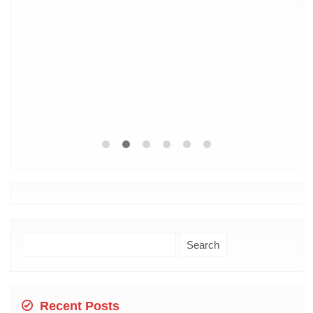
Search
for:
Recent Posts
Pilihan Tepat untuk Liburan: Rekomendasi 5 Hotel
Keluarga di Jogja dengan Suasana yang
Menyenangkan
5 Rekomendasi Terbaik: Hotel Ramah Anak Murah
untuk Liburan Tak Terlupakan di Jogja
Menjelajahi keindahan musim dingin di Korea: Fakta
Unik tentang Musim Dingin di Korea
Destinasi Wisata yang Wajib Dikunjungi Untuk