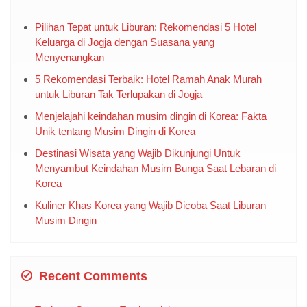
Menyambut Keindahan Musim Bunga Saat Lebaran di
Korea
Kuliner Khas Korea yang Wajib Dicoba Saat Liburan
Musim Dingin
Recent Comments
Tsubasa Ozora
on
Testimonial
Naruto Uzumaki
on
Testimonial
Categories
Blog
east europe