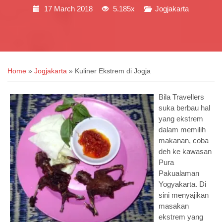
17 March 2018
5.185x
Jogjakarta
Home
»
Jogjakarta
»
Kuliner Ekstrem di Jogja
Bila Travellers
suka berbau hal
yang ekstrem
dalam memilih
makanan, coba
deh ke kawasan
Pura
Pakualaman
Yogyakarta. Di
sini menyajikan
masakan
ekstrem yang