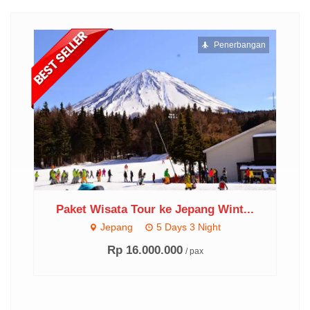
Penerbangan
Paket Wisata Tour ke Jepang Wint...
Jepang
5 Days 3 Night
P
Rp 16.000.000
/ pax