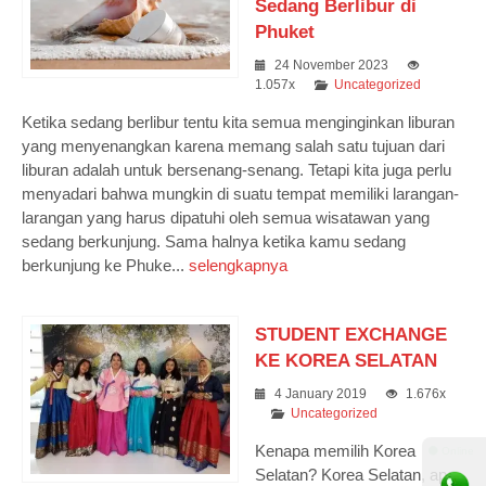
Sedang Berlibur di
Phuket
24 November 2023
1.057x
Uncategorized
Ketika sedang berlibur tentu kita semua menginginkan liburan
yang menyenangkan karena memang salah satu tujuan dari
liburan adalah untuk bersenang-senang. Tetapi kita juga perlu
menyadari bahwa mungkin di suatu tempat memiliki larangan-
larangan yang harus dipatuhi oleh semua wisatawan yang
sedang berkunjung. Sama halnya ketika kamu sedang
berkunjung ke Phuke...
selengkapnya
STUDENT EXCHANGE
KE KOREA SELATAN
4 January 2019
1.676x
Uncategorized
Kenapa memilih Korea
⚫ Online
Selatan? Korea Selatan, apa