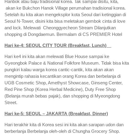
Hanbok atau baju tradisional korea. Tak sampai disitu, kita,
akan ke Bukchon Hanok Village perumahan tradisional korea.
Setelah itu kita akan mengeksplor kota Seoul dari ketinggian di
Seoul N-Tower, disini kita bisa meletakan gembok cinta di love
and lock. Melewati Cheonggyecheon Stream Dilanjutkan
shopping di Dongdaemun. Bermalam di CS PREMIER Hotel
Hari ke-4: SEOUL CITY TOUR (Breakfast, Lunch)
Hari ke4 ini kita akan melewati Blue House sampai ke
Gyeongbok Palace & National Folkfore Museum. Tidak bisa kita
pungkiri kalau warga korea cantic-cantik, kita akan akan
mengintip rahasia kecantikan orang Korea dan berbelanja di
UGB Cosmetic Shop, Amethyst Showcase, Ginseng Center,
Red Pine Shop (Korea Herbal Medicine), Duty Free Shop
(Belanja murah bebas pajak), dan shopping di Myeongdong
Street.
Hari ke-5: SEOUL – JAKARTA (Breakfast, Dinner)
Hari terakhir kita di Korea sesi ini kita akan sarapan udon dan
berberlanja Berbelanja oleh-oleh di Chungha Grocery Shop.