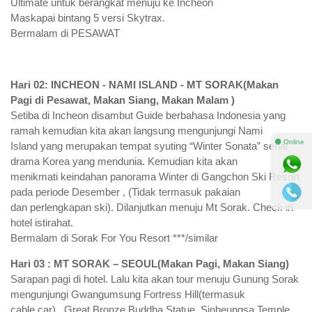
Ultimate untuk berangkat menuju ke Incheon
Maskapai bintang 5 versi Skytrax.
Bermalam di PESAWAT
Hari 02: INCHEON - NAMI ISLAND - MT SORAK(Makan
Pagi di Pesawat, Makan Siang, Makan Malam )
Setiba di Incheon disambut Guide berbahasa Indonesia yang
ramah kemudian kita akan langsung mengunjungi Nami
⚫ Online
Island yang merupakan tempat syuting “Winter Sonata” serial
drama Korea yang mendunia. Kemudian kita akan
menikmati keindahan panorama Winter di Gangchon Ski Resort
pada periode Desember , (Tidak termasuk pakaian
dan perlengkapan ski). Dilanjutkan menuju Mt Sorak. Check in
hotel istirahat.
Bermalam di Sorak For You Resort ***/similar
Hari 03 : MT SORAK – SEOUL(Makan Pagi, Makan Siang)
Sarapan pagi di hotel. Lalu kita akan tour menuju Gunung Sorak
mengunjungi Gwangumsung Fortress Hill(termasuk
cable car) , Great Bronze Buddha Statue, Sinheungsa Temple.