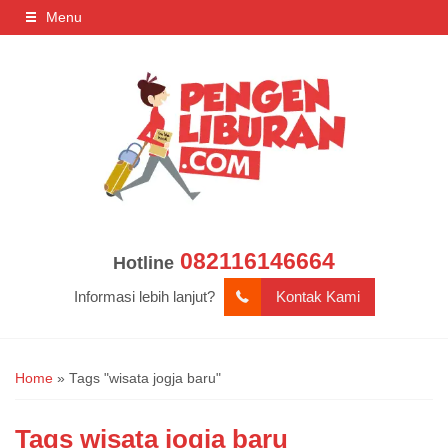
Menu
082116146664
Hotline
Informasi lebih lanjut?
Kontak Kami
Home
»
Tags "wisata jogja baru"
Tags
wisata jogja baru