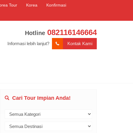
orea Tour
Korea
Konfirmasi
082116146664
Hotline
Informasi lebih lanjut?
Kontak Kami
Cari Tour Impian Anda!