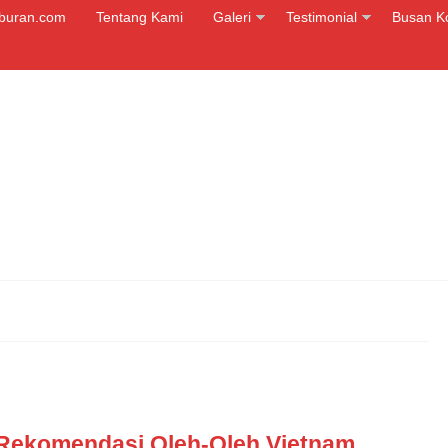
iburan.com
Tentang Kami
Galeri
Testimonial
Busan K
Rekomendasi Oleh-Oleh Vietnam