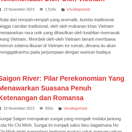
23 November 2023
1.510x
Uncategorized
Mulai dari rempah-rempah yang aromatik, bumbu tradisional
hingga camilan tradisional, oleh oleh makanan khas Vietnam
menawarkan rasa unik yang dihasilkan oleh keahlian memasak
orang Vietnam. Membeli oleh-oleh Vietnam berarti membawa
memori selama liburan di Vietnam ke rumah, dimana itu akan
mengigatkanmu pada perjumpaan dengan warisan budaya
Saigon River: Pilar Perekonomian Yang
Menawarkan Suasana Penuh
7N10D Best of Turkey
Ketenangan dan Romansa
Turki
6 Days 4 Nights
Rp 16.150.000
/ pax
10 November 2023
955x
Uncategorized
Sungai Saigon merupakan sungai yang mengalir melalui jantung
kota Ho Chi Minh. Sungai ini menjadi saksi bisu bagaimana Ho
Chi Minh telah mengalami berbagai evolusi untuk menyesuaikan