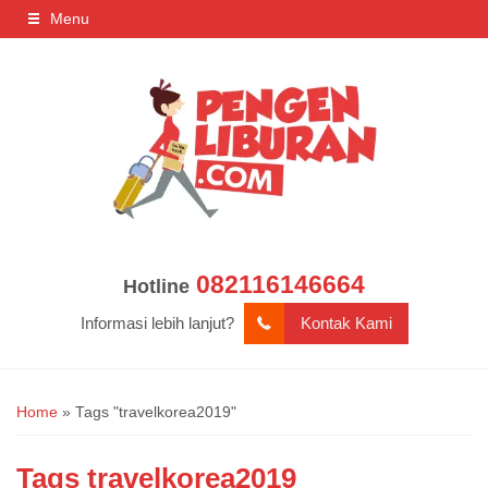
Menu
082116146664
Hotline
Informasi lebih lanjut?
Kontak Kami
Home
»
Tags "travelkorea2019"
Tags
travelkorea2019