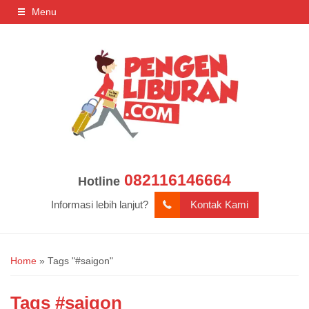
Menu
082116146664
Hotline
Informasi lebih lanjut?
Kontak Kami
Home
»
Tags "#saigon"
Tags
#saigon