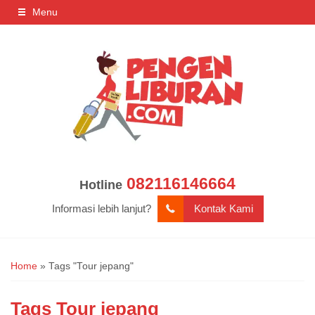
Menu
082116146664
Hotline
Informasi lebih lanjut?
Kontak Kami
Home
»
Tags "Tour jepang"
Tags
Tour jepang