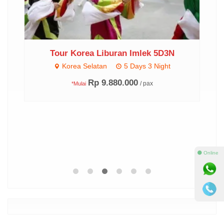
N
Tour Korea Liburan Imlek 5D3N
Korea Selatan
5 Days 3 Night
Rp 9.880.000
/ pax
*Mulai
⚫ Online
Search
for: