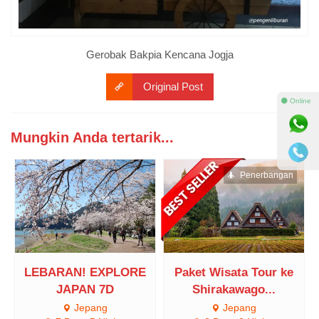
Gerobak Bakpia Kencana Jogja
Original Post
⚫ Online
Mungkin Anda tertarik...
Penerbangan
LEBARAN! EXPLORE
Paket Wisata Tour ke
JAPAN 7D
Shirakawago...
Jepang
Jepang