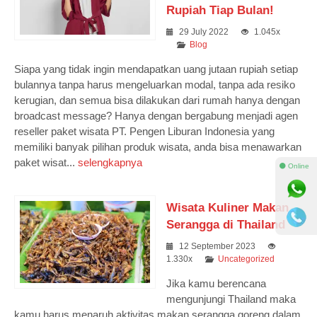
Rupiah Tiap Bulan!
29 July 2022
1.045x
Blog
Siapa yang tidak ingin mendapatkan uang jutaan rupiah setiap
bulannya tanpa harus mengeluarkan modal, tanpa ada resiko
kerugian, dan semua bisa dilakukan dari rumah hanya dengan
broadcast message? Hanya dengan bergabung menjadi agen
reseller paket wisata PT. Pengen Liburan Indonesia yang
memiliki banyak pilihan produk wisata, anda bisa menawarkan
paket wisat...
selengkapnya
⚫ Online
Wisata Kuliner Makan
Serangga di Thailand
12 September 2023
1.330x
Uncategorized
Jika kamu berencana
mengunjungi Thailand maka
kamu harus menaruh aktivitas makan serangga goreng dalam