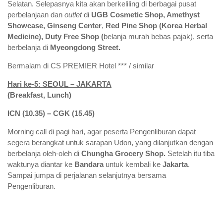
Selatan. Selepasnya kita akan berkeliling di berbagai pusat
perbelanjaan dan
outlet
di
UGB
Cosmetic Shop, Amethyst
Showcase
,
Ginseng Center
,
Red Pine Shop (Korea Herbal
Medicine), Duty Free Shop
(
belanja murah bebas pajak), serta
berbelanja di
Myeongdong Street.
Bermalam di CS PREMIER Hotel *** / similar
Hari ke-5: SEOUL – JAKARTA
(Breakfast, Lunch)
ICN (10.35) – CGK (15.45)
Morning call di pagi hari, agar peserta Pengenliburan dapat
segera berangkat untuk sarapan Udon, yang dilanjutkan dengan
berbelanja oleh-oleh di
Chungha Grocery Shop.
Setelah itu tiba
waktunya diantar ke
Bandara
untuk kembali ke
Jakarta
.
Sampai jumpa di perjalanan selanjutnya bersama
Pengenliburan.