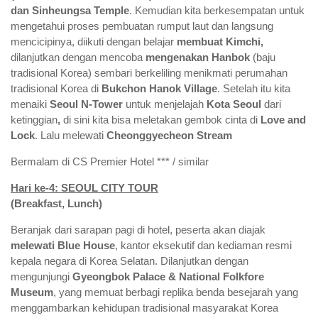
dan
Sinheungsa Temple
. Kemudian kita berkesempatan untuk
mengetahui proses pembuatan rumput laut dan langsung
mencicipinya, diikuti dengan belajar
membuat Kimchi,
dilanjutkan dengan mencoba
mengenakan Hanbok
(baju
tradisional Korea) sembari berkeliling menikmati perumahan
tradisional Korea di
Bukchon Hanok Village
. Setelah itu kita
menaiki
Seoul N-Tower
untuk menjelajah
Kota Seoul
dari
ketinggian
,
di sini kita bisa meletakan gembok cinta di
Love and
Lock
. Lalu melewati
Cheonggyecheon Stream
Bermalam di CS Premier Hotel *** / similar
Hari ke-4: SEOUL CITY TOUR
(Breakfast, Lunch)
Beranjak dari sarapan pagi di hotel, peserta akan diajak
melewati Blue House
, kantor eksekutif dan kediaman resmi
kepala negara di Korea Selatan. Dilanjutkan dengan
mengunjungi
Gyeongbok Palace & National Folkfore
Museum
, yang memuat berbagi replika benda besejarah yang
menggambarkan kehidupan tradisional masyarakat Korea