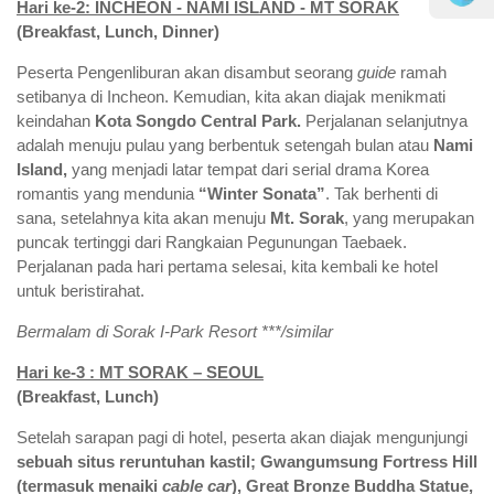
Hari ke-2: INCHEON - NAMI ISLAND - MT SORAK
(B
reakfast, Lunch, Dinner)
Peserta Pengenliburan akan disambut seorang
guide
ramah
setibanya di Incheon. Kemudian, kita akan diajak menikmati
keindahan
Kota
Songdo Central Park
.
Perjalanan selanjutnya
adalah menuju pulau yang berbentuk setengah bulan atau
Nami
Island
,
yang menjadi latar tempat dari serial drama Korea
romantis yang mendunia
“Winter Sonata”
. Tak berhenti di
sana, setelahnya kita akan menuju
Mt. Sorak
, yang merupakan
puncak tertinggi dari Rangkaian Pegunungan Taebaek.
Perjalanan pada hari pertama selesai, kita kembali ke hotel
untuk beristirahat.
Bermalam di Sorak I-Park Resort ***/similar
Hari ke-3 : MT SORAK – SEOUL
(Breakfast, Lunch)
Setelah sarapan pagi di hotel, peserta akan diajak mengunjungi
sebuah situs reruntuhan kastil;
Gwangumsung Fortress Hill
(termasuk menaiki
cable car
), Great Bronze
Buddha Statue
,