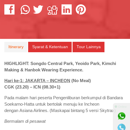
Itinerary
Syarat & Ketentuan
Tour Lainnya
HIGHLIGHT: Songdo Central Park, Yeoido Park, Kimchi
Making & Hanbok Wearing Experience.
Hari ke-1: JAKARTA – INCHEON
(No Meal)
CGK (23.20) – ICN (08.30+1)
Pada malam hari peserta Pengenliburan berkumpul di Bandara
Soekarno-Hatta untuk bertolak menuju ke Incheon
⚫ Online
dengan Asiana Airlines. (Maskapai bintang 5 versi Skytrax)
Bermalam di pesawat