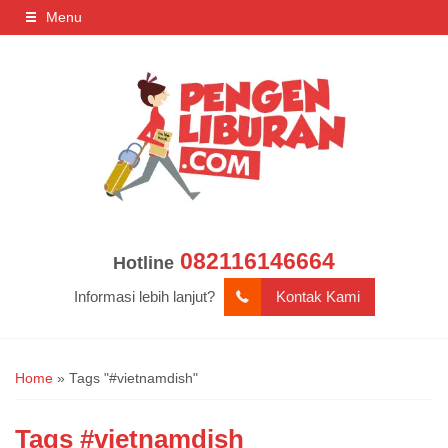
Menu
082116146664
Hotline
Informasi lebih lanjut?
Kontak Kami
Home
»
Tags "#vietnamdish"
Tags
#vietnamdish