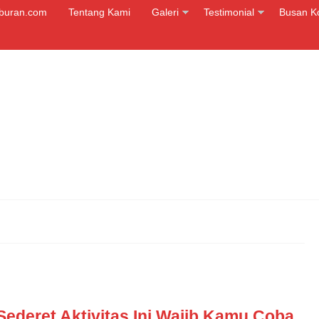
iburan.com
Tentang Kami
Galeri
Testimonial
Busan K
Sederet Aktivitas Ini Wajib Kamu Coba