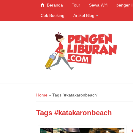
Beranda
Tour
Sewa Wifi
pengenl
Cek Booking
Artikel Blog
Home
»
Tags "#katakaronbeach"
Tags
#katakaronbeach