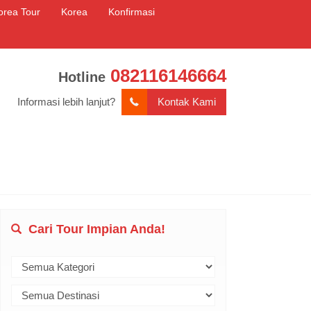
orea Tour
Korea
Konfirmasi
082116146664
Hotline
Informasi lebih lanjut?
Kontak Kami
Cari Tour Impian Anda!