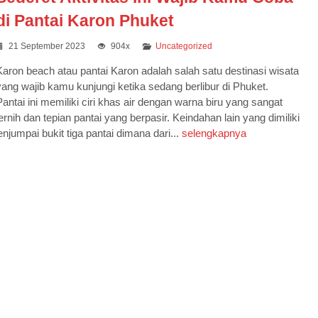
di Pantai Karon Phuket
21 September 2023
904x
Uncategorized
Karon beach atau pantai Karon adalah salah satu destinasi wisata
yang wajib kamu kunjungi ketika sedang berlibur di Phuket.
Pantai ini memiliki ciri khas air dengan warna biru yang sangat
jernih dan tepian pantai yang berpasir. Keindahan lain yang dimiliki
njumpai bukit tiga pantai dimana dari...
selengkapnya
KOREA POPULAR! LEBARA
HOLIDAY 5...
Korea Selatan
5 Days 3 Nig
Rp 13.500.000
/ pax
*Mulai