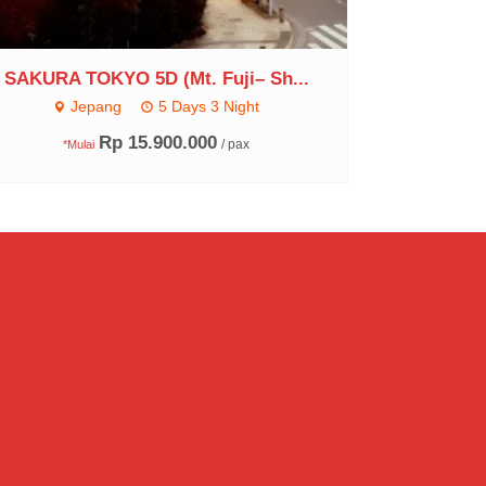
SAKURA TOKYO 5D (Mt. Fuji– Sh...
Jepang
5 Days 3 Night
Rp 15.900.000
/ pax
*Mulai