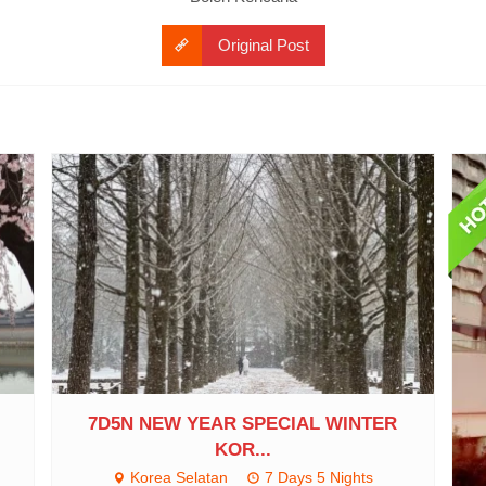
Original Post
7D5N NEW YEAR SPECIAL WINTER
KOR...
Korea Selatan
7 Days 5 Nights