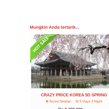
Mungkin Anda tertarik...
CRAZY PRICE KOREA 5D SPRING
Korea Selatan
5 Days 3 Night