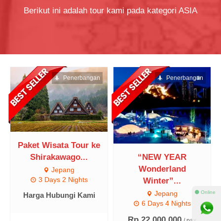
Berikut ini adalah tour kami pada kategori ASIA
Penerbangan
Penerbangan
Paket Wisata Tour ke
Shirakawago...
“NEW YEAR
Wonderland
Jepang
3 Days 2 Nights
Winter”...
⚫ Online
Jepang
Harga Hubungi Kami
6 Days 4 Nights
Rp 22.000.000
/ pax