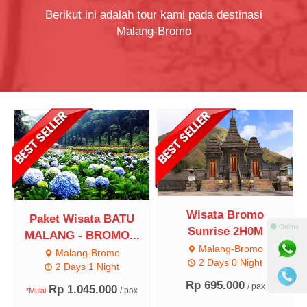
Berikut ini adalah tour kami pada destinasi
Malang-Bromo
Wisata Bromo
Paket Wisata BATU
⚫ Online
Sunrise 2H0M
MALANG - BROMO...
Malang-Bromo
Malang-Bromo
2 Days 0 Night
2 Days 1 Night
Rp 695.000
/ pax
Rp 1.045.000
/ pax
*Mulai