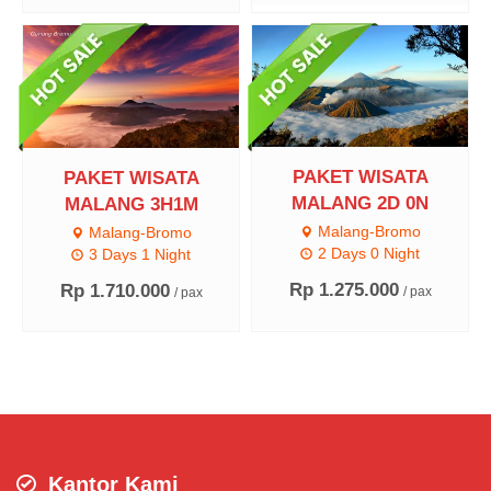
PAKET WISATA
PAKET WISATA
MALANG 2D 0N
MALANG 3H1M
Malang-Bromo
Malang-Bromo
2 Days 0 Night
3 Days 1 Night
Rp 1.275.000
Rp 1.710.000
/ pax
/ pax
Kantor Kami