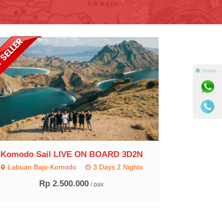
⚫ Online
Komodo Sail LIVE ON BOARD 3D2N
Labuan Bajo-Komodo
3 Days 2 Nights
Rp 2.500.000
/ pax