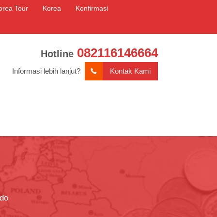
orea Tour
Korea
Konfirmasi
082116146664
Hotline
Informasi lebih lanjut?
Kontak Kami
odo