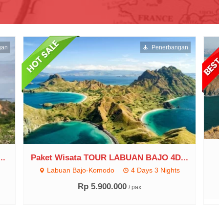
gan
Penerbangan
..
Paket Wisata TOUR LABUAN BAJO 4D...
Labuan Bajo-Komodo
4 Days 3 Nights
Rp 5.900.000
/ pax