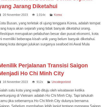
yang Jarang Diketahui
20 November 2023
1.014x
Korea
Kota Busan, yang terletak di ujung tenggara Korea, adalah tempat
yang kaya akan sejarah yang tidak banyak diketahui orang.
Meskipun merupakan pelabuhan besar dan pusat ekonomi, kota
ini memiliki beberapa kisah unik yang belum banyak diketahui.
7D5N NEW YEAR SPECIAL
tentang kota dengan julukan surganya seafood ini Awal Mula
WINTER KOR...
Korea Selatan
7 Days 5 Nights
Rp 19.190.000
/ pax
Menilik Perjalanan Transisi Saigon
Menjadi Ho Chi Minh City
16 November 2023
912x
Uncategorized
Salah satu kota yang wajib dituju oleh wisatawan ketika
berkunjung di Vietnam adalah Ho Chi Minh City. Tapi tahukah
kamu jika sebenarnya Ho Chi Minh City dulunya bernama
Saigon. Sebelum membahas lebih lanjut tentang mengapa Saigon