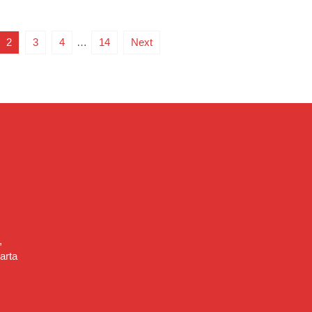
2
3
4
…
14
Next
,
arta