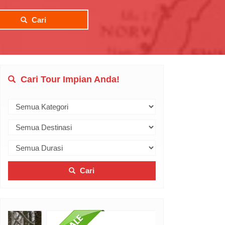
Cari
Cari Tour Impian Anda!
Cari