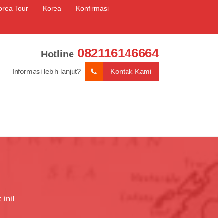
orea Tour
Korea
Konfirmasi
082116146664
Hotline
Informasi lebih lanjut?
Kontak Kami
 ini!