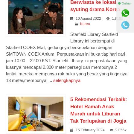
Berwisata ke lokasi
⚫ Online
syuting drama Korea
10 August 2022
1.918x
Korea
Starfield Library Starfield
Library ini bertempat di
Starfield COEX Mall, gedungnya bersebelahan dengan
SMTOWN COEX Artium. Perpustakaan ini buka tiap hari dari
jam 10.00 – 22.00 KST. Starfield LIbrary ini perpustakaan yang
luasnya mencapai 2.800 meter persegi dan mempunya 2
lantai. mereka mempunya rak buku yang besar yang tingginya
13 meter,mempunyai ...
selengkapnya
5 Rekomendasi Terbaik:
Hotel Ramah Anak
Murah untuk Liburan
Tak Terlupakan di Jogja
15 February 2024
9.056x