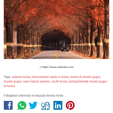
©️
https://www.triphobo.com
Tags:
autumn korea
,
best autumn spots in korea
,
korea di musim gugur
,
musim gugur
,
nami island autumn
,
south korea
,
tempat terbaik musim gugur
di korea
# Bagikan informasi ini kepada teman Anda