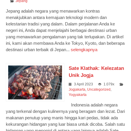
Jepang
Jepang adalah negara yang menawarkan kontras
menakjubkan antara kemajuan teknologi modern dan
kelestarian tradisi yang dalam. Dalam perjalanan Anda ke
negeri ini, Anda dapat menjelajahi berbagai destinasi urban
yang menawarkan pengalaman yang tak terlupakan. Di artikel
ini, kami akan membawa Anda ke Tokyo, Kyoto, dan beberapa
destinasi urban terbaik di Jepan...
selengkapnya
Sate Klathak: Kelezatan
Unik Jogja
3 April 2023
1.079x
Jogjakarta
,
Uncategorized
,
Yogyakarta
Indonesia adalah negara
yang terkenal dengan kulinernya yang beragam dan lezat. Dari
makanan penutup yang manis hingga kari pedas, tidak ada
kekurangan hidangan yang luar biasa untuk dicoba. Salah satu
hidangan yang menonjol di antara yang lainnya adalah Sate