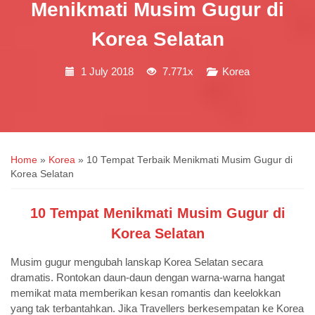
Menikmati Musim Gugur di
Korea Selatan
1 July 2018
7.771x
Korea
Home
»
Korea
»
10 Tempat Terbaik Menikmati Musim Gugur di
Korea Selatan
10 Tempat Menikmati Musim Gugur di
Korea Selatan
Musim gugur mengubah lanskap Korea Selatan secara
dramatis. Rontokan daun-daun dengan warna-warna hangat
memikat mata memberikan kesan romantis dan keelokkan
yang tak terbantahkan. Jika Travellers berkesempatan ke Korea